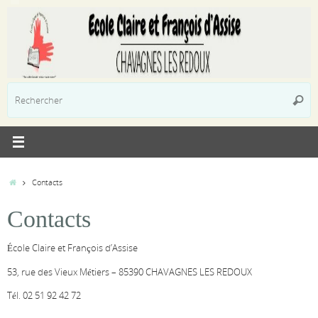
Passer
au
contenu
R
Reche
p
:
Accueil
Contacts
Contacts
École Claire et François d’Assise
53, rue des Vieux Métiers – 85390 CHAVAGNES LES REDOUX
Tél. 02 51 92 42 72