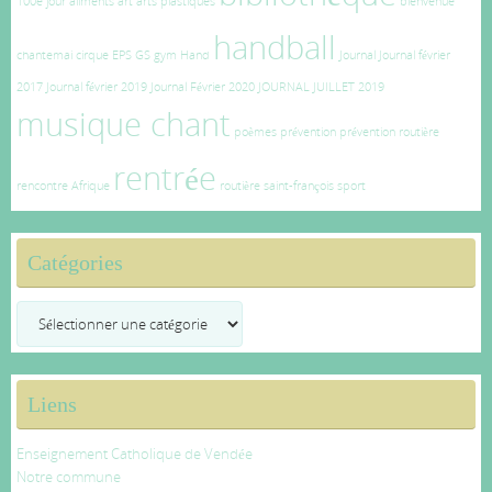
100e jour
aliments
art
arts plastiques
bienvenue
handball
chantemai
cirque
EPS
GS
gym
Hand
Journal
Journal février
2017
Journal février 2019
Journal Février 2020
JOURNAL JUILLET 2019
musique chant
poèmes
prévention
prévention routière
rentrée
rencontre Afrique
routière
saint-françois
sport
Catégories
Catégories
Liens
Enseignement Catholique de Vendée
Notre commune