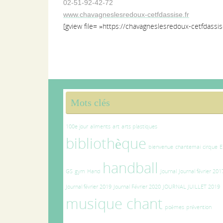
02-51-92-42-72
www.chavagneslesredoux-cetfdassise.fr
[gview file= »https://chavagneslesredoux-cetfdassi
Mots clés
100e jour
aliments
art
arts plastiques
bibliothèque
bienvenue
chantemai
cirque
E
handball
GS
gym
Hand
Journal
Journal février 201
Journal février 2019
Journal Février 2020
JOURNAL JUILLET 2019
musique chant
poèmes
prévention