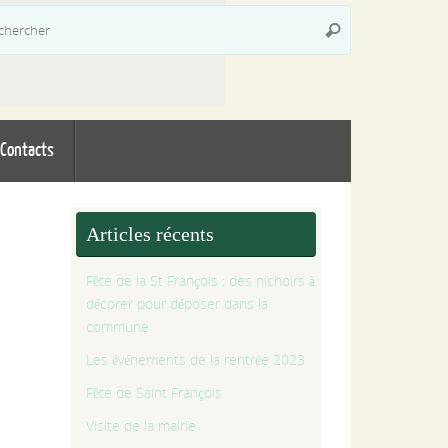
Recherche
Rechercher
pour
:
Contacts
Articles récents
Fête de la St François : des nichoirs à
décorer pour déposer dans la
commune
Les événements de la rentrée 2023
Fête de Saint François
Visite de la mairie