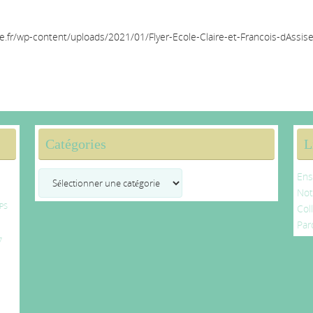
se.fr/wp-content/uploads/2021/01/Flyer-Ecole-Claire-et-Francois-dAssise
Catégories
L
Catégories
Ens
No
PS
Col
Par
7