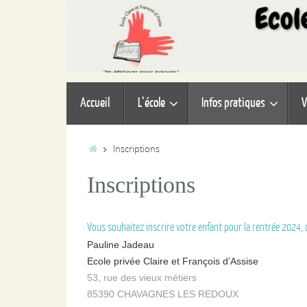
Passer
au
contenu
Passer
Accueil
L’école
Infos pratiques
V
au
contenu
Accueil
Inscriptions
Inscriptions
Vous souhaitez inscrire votre enfant pour la rentrée 2024, 
Pauline Jadeau
Ecole privée Claire et François d’Assise
53, rue des vieux métiers
85390 CHAVAGNES LES REDOUX