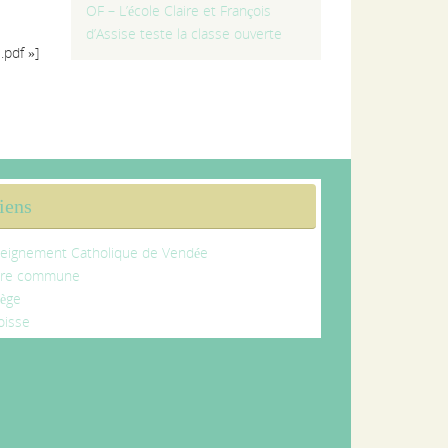
OF – L’école Claire et François
d’Assise teste la classe ouverte
.pdf »]
iens
eignement Catholique de Vendée
tre commune
lège
oisse