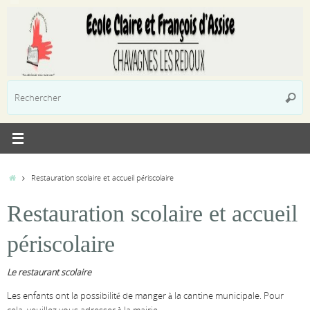
Passer
au
contenu
R
Reche
p
:
Accueil
Restauration scolaire et accueil périscolaire
Restauration scolaire et accueil
périscolaire
Le restaurant scolaire
Les enfants ont la possibilité de manger à la cantine municipale. Pour