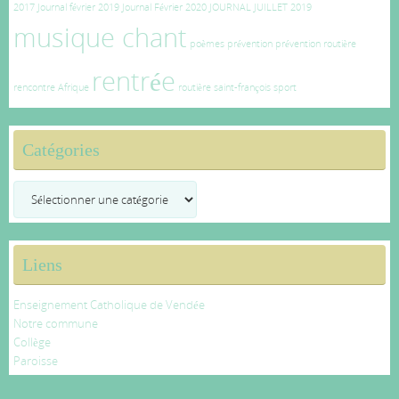
2017
Journal février 2019
Journal Février 2020
JOURNAL JUILLET 2019
musique chant
poèmes
prévention
prévention routière
rentrée
rencontre Afrique
routière
saint-françois
sport
Catégories
Catégories
Liens
Enseignement Catholique de Vendée
Notre commune
Collège
Paroisse