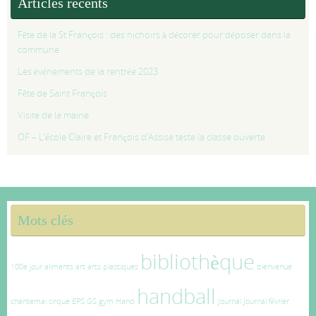
Articles récents
Fête de la St François : des nichoirs à décorer pour déposer dans la
commune
Les événements de la rentrée 2023
Fête de Saint François
Visite de la mairie
OF – L’école Claire et François d’Assise teste la classe ouverte
Mots clés
bibliothèque
100e jour
aliments
art
arts plastiques
bienvenue
handball
chantemai
cirque
EPS
GS
gym
Hand
Journal
Journal février