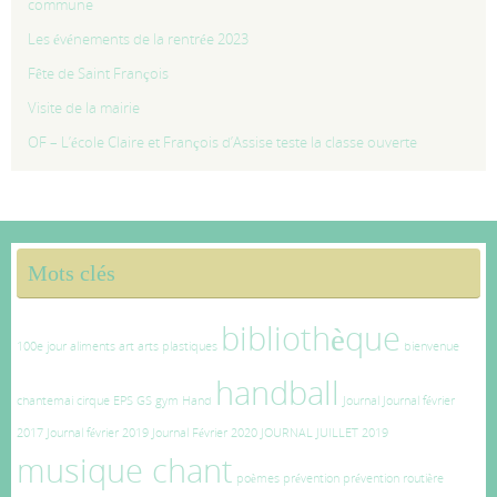
commune
Les événements de la rentrée 2023
Fête de Saint François
Visite de la mairie
OF – L’école Claire et François d’Assise teste la classe ouverte
Mots clés
bibliothèque
100e jour
aliments
art
arts plastiques
bienvenue
handball
chantemai
cirque
EPS
GS
gym
Hand
Journal
Journal février
2017
Journal février 2019
Journal Février 2020
JOURNAL JUILLET 2019
musique chant
poèmes
prévention
prévention routière