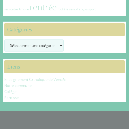
rentrée
rencontre Afrique
routière
saint-françois
sport
Catégories
Catégories
Liens
Enseignement Catholique de Vendée
Notre commune
Collège
Paroisse