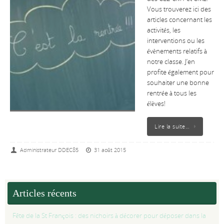
Vous trouverez ici des
articles concernant les
activités, les
interventions ou les
évènements relatifs à
notre classe. J’en
profite également pour
souhaiter une bonne
rentrée à tous les
élèves!
Lire la suite…
Administrateur DDEC85
31 août 2015
Articles récents
Fête de la St François : des nichoirs à décorer pour déposer dans la