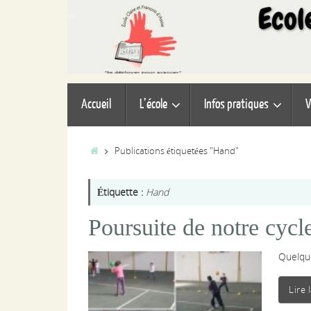
Passer
au
contenu
Passer
Accueil
L’école
Infos pratiques
V
au
contenu
Accueil
Publications étiquetées "Hand"
Étiquette :
Hand
Poursuite de notre cyc
Quelqu
Lire 