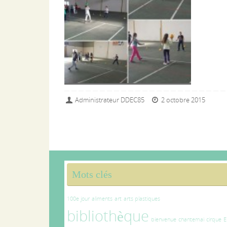
Administrateur DDEC85
2 octobre 2015
Mots clés
100e jour
aliments
art
arts plastiques
bibliothèque
bienvenue
chantemai
cirque
E