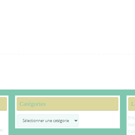
Catégories
L
Catégories
Ens
No
PS
Col