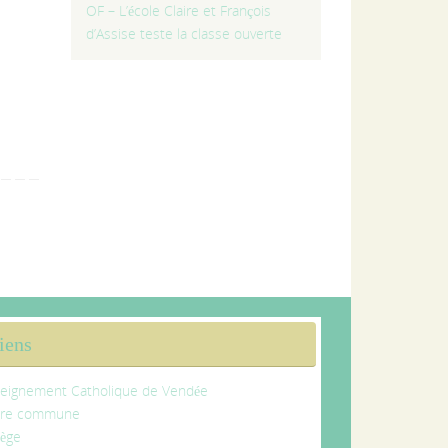
OF – L’école Claire et François
d’Assise teste la classe ouverte
iens
eignement Catholique de Vendée
tre commune
lège