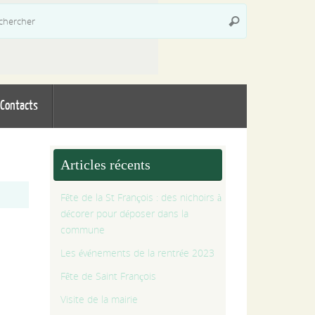
Recherche
Rechercher
pour
:
Contacts
Articles récents
Fête de la St François : des nichoirs à
décorer pour déposer dans la
commune
Les événements de la rentrée 2023
Fête de Saint François
Visite de la mairie