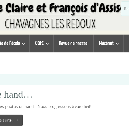
ie de l’école
OGEC
Revue de presse
Mécénat
le hand…
es photos du hand… Nous progressons à vue d’œil!
la suite…