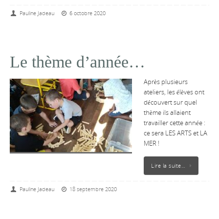
Pauline Jadeau
6 octobre 2020
Le thème d’année…
Après plusieurs
ateliers, les élèves ont
découvert sur quel
thème ils allaient
travailler cette année :
ce sera LES ARTS et LA
MER !
Lire la suite…
Pauline Jadeau
18 septembre 2020