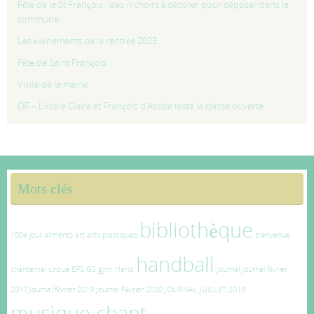
Fête de la St François : des nichoirs à décorer pour déposer dans la
commune
Les événements de la rentrée 2023
Fête de Saint François
Visite de la mairie
OF – L’école Claire et François d’Assise teste la classe ouverte
Mots clés
bibliothèque
100e jour
aliments
art
arts plastiques
bienvenue
handball
chantemai
cirque
EPS
GS
gym
Hand
Journal
Journal février
2017
Journal février 2019
Journal Février 2020
JOURNAL JUILLET 2019
musique chant