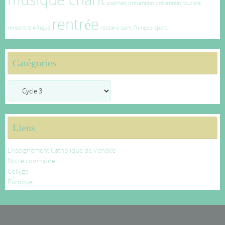
poèmes
prévention
prévention routière
rentrée
rencontre Afrique
routière
saint-françois
sport
Catégories
Catégories
Liens
Enseignement Catholique de Vendée
Notre commune
Collège
Paroisse