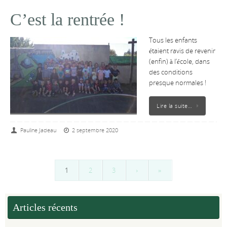
C’est la rentrée !
Tous les enfants
étaient ravis de revenir
(enfin) à l’école, dans
des conditions
presque normales !
Lire la suite…
Pauline Jadeau
2 septembre 2020
1
2
3
›
»
Articles récents