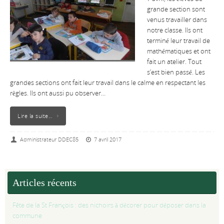
grande section sont
venus travailler dans
notre classe. Ils ont
terminé leur travail de
mathématiques et ont
fait un atelier. Tout
s’est bien passé. Les
grandes sections ont fait leur travail dans le calme en respectant les
règles. Ils ont aussi pu observer…
Lire la suite…
Administrateur DDEC85
7 avril 2017
Articles récents
Fête de la St François : des nichoirs à décorer pour déposer dans la
commune