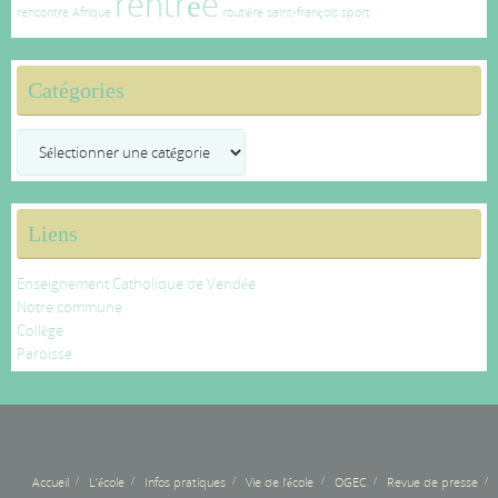
rentrée
rencontre Afrique
routière
saint-françois
sport
Catégories
Catégories
Liens
Enseignement Catholique de Vendée
Notre commune
Collège
Paroisse
Accueil
L’école
Infos pratiques
Vie de l’école
OGEC
Revue de presse