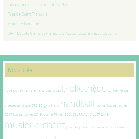
Les événements de la rentrée 2023
Fête de Saint François
Visite de la mairie
OF – L’école Claire et François d’Assise teste la classe ouverte
Mots clés
bibliothèque
100e jour
aliments
art
arts plastiques
bienvenue
handball
chantemai
cirque
EPS
GS
gym
Hand
Journal
Journal février
2017
Journal février 2019
Journal Février 2020
JOURNAL JUILLET 2019
musique chant
poèmes
prévention
prévention routière