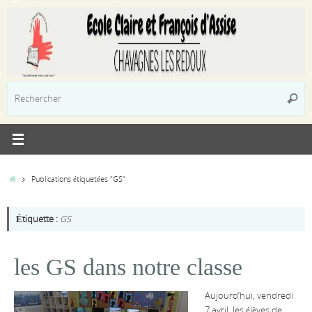
Passer
au
contenu
R
Reche
p
:
Accueil
Publications étiquetées "GS"
Étiquette :
GS
les GS dans notre classe
Aujourd’hui, vendredi
7 avril, les élèves de