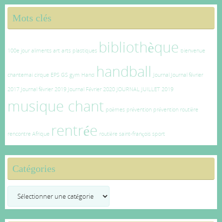
Mots clés
bibliothèque
100e jour
aliments
art
arts plastiques
bienvenue
handball
chantemai
cirque
EPS
GS
gym
Hand
Journal
Journal février
2017
Journal février 2019
Journal Février 2020
JOURNAL JUILLET 2019
musique chant
poèmes
prévention
prévention routière
rentrée
rencontre Afrique
routière
saint-françois
sport
Catégories
Catégories