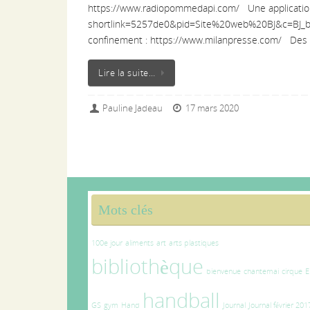
https://www.radiopommedapi.com/ Une application ave
shortlink=5257de0&pid=Site%20web%20BJ&c=BJ_ba
confinement : https://www.milanpresse.com/ Des
Lire la suite…
Pauline Jadeau
17 mars 2020
Mots clés
100e jour
aliments
art
arts plastiques
bibliothèque
bienvenue
chantemai
cirque
E
handball
GS
gym
Hand
Journal
Journal février 201