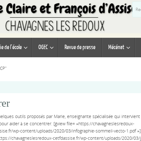
ie de l’école
OGEC
Revue de presse
Mécénat
"CP"
rer
uelques outils proposés par Marie, enseignante spécialisée qui intervien
, pour aider à se concentrer. [gview file= »https://chavagneslesredoux-
sise.fr/wp-content/uploads/2020/03/infographie-sommeil-vecto-1.pdf »]
https://chavagneslesredoux-cetfdassise.fr/wp-content/uploads/2020/03/