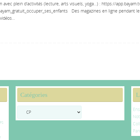
c plein d’activités (lecture, arts visuels, yoga…) : https://app.bayam.t
yam_gratuit_occuper_ses_enfants Des magazines en ligne pendant le
 vidéos…
Catégories
L
Catégories
Ens
No
PS
Col
Par
7