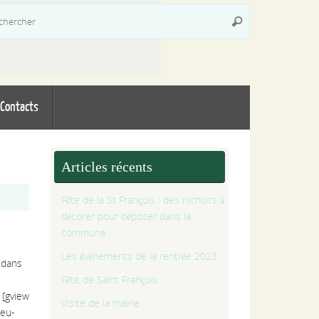
Recherche
Rechercher
pour
:
Contacts
Articles récents
Fête de la St François : des nichoirs à
décorer pour déposer dans la
commune
Les événements de la rentrée 2023
t dans
Fête de Saint François
 [gview
Visite de la mairie
jeu-