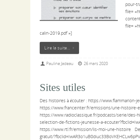
pour-tr
file= »
conten
file= »
calin-2019.pdf »]
Lire la suite…
Pauline Jadeau
26 mars 2020
Sites utiles
Des histoires à écouter : https://www.flammarion-j
https://www.franceinter.fr/emissions/une-histoire
https://www.radioclassique.fr/podcasts/serie/des-h
selection-de-fictions-jeunesse-a-ecouter?fbcli
https://www.rtl.fr/emission/lis-moi-une-histoire De
gratuit/?fbclid=IwAR3o1uB0diuc33BoVKEHCLw6pP