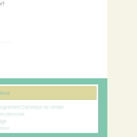
v/?
iens
eignement Catholique de Vendée
tre commune
lège
oisse