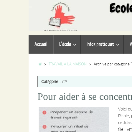
Passer
au
contenu
Passer
Accueil
L’école
Infos pratiques
V
au
contenu
Accueil
TRAVAIL A LA MAISON
Archive par catégorie 
Catégorie :
CP
Pour aider à se concent
Voici q
l’école
cetfdas
file= »