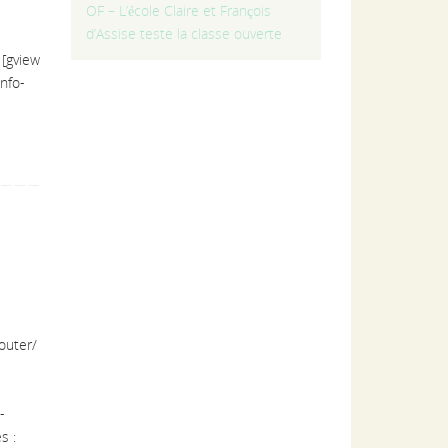
OF – L’école Claire et François
d’Assise teste la classe ouverte
[gview
nfo-
outer/
-
s :