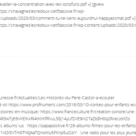
availler-la-concentration-avec-les-octofuns.pdf »] [gview
https://chavagneslesredoux-cetfdassise.fr/wp-
t/uploads/2020/03/comment-tu-te-sens-aujourdhui-happyassmat.pdf »] 
https://chavagneslesredoux-cetfdassise.fr/wp-content/uploads/2020/03/i
eunesse.fr/Actualites/Les-Histoires-du-Pere-Castor-a-ecouter
-et-oli https://www.profnumeric.com/2016/03/10-contes-pour-enfants-ec
istoires-en-musique/ https://www.franceculture.fr/creation-sonore/une-
d=IwAR3wTyE6VKElKxRl4tKlrKfRVuL58j14yUf2VE9nl27aZb8H0q2RxeUohZo
s albums lus : https://papapositive.fr/26-albums-filmes-pour-les-enfants
V1nDIEVTm0Th0JAaTQnoWu5FKnp5uOzrY Une radio pour les plus jeune