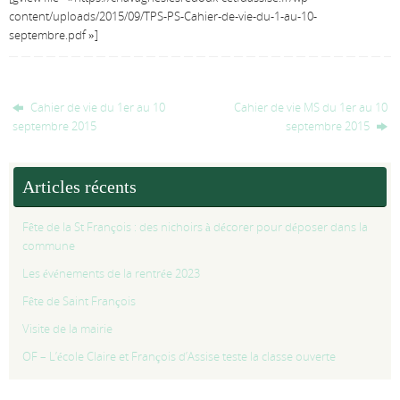
content/uploads/2015/09/TPS-PS-Cahier-de-vie-du-1-au-10-
septembre.pdf »]
Cahier de vie du 1er au 10
Cahier de vie MS du 1er au 10
septembre 2015
septembre 2015
Articles récents
Fête de la St François : des nichoirs à décorer pour déposer dans la
commune
Les événements de la rentrée 2023
Fête de Saint François
Visite de la mairie
OF – L’école Claire et François d’Assise teste la classe ouverte