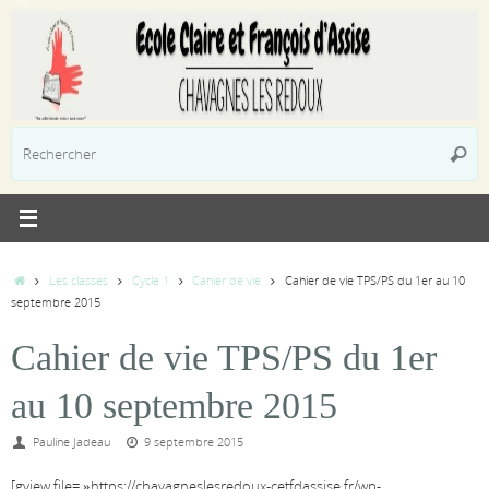
Passer
au
contenu
R
Reche
p
:
Accueil
Les classes
Cycle 1
Cahier de vie
Cahier de vie TPS/PS du 1er au 10
septembre 2015
Cahier de vie TPS/PS du 1er
au 10 septembre 2015
Pauline Jadeau
9 septembre 2015
[gview file= »https://chavagneslesredoux-cetfdassise.fr/wp-