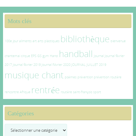
Mots clés
bibliothèque
100e jour
aliments
art
arts plastiques
bienvenue
handball
chantemai
cirque
EPS
GS
gym
Hand
Journal
Journal février
2017
Journal février 2019
Journal Février 2020
JOURNAL JUILLET 2019
musique chant
poèmes
prévention
prévention routière
rentrée
rencontre Afrique
routière
saint-françois
sport
Catégories
Catégories