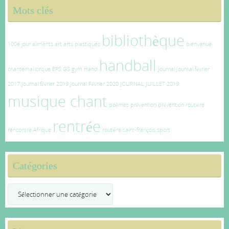
Mots clés
bibliothèque
100e jour
aliments
art
arts plastiques
bienvenue
handball
chantemai
cirque
EPS
GS
gym
Hand
Journal
Journal février
2017
Journal février 2019
Journal Février 2020
JOURNAL JUILLET 2019
musique chant
poèmes
prévention
prévention routière
rentrée
rencontre Afrique
routière
saint-françois
sport
Catégories
Catégories