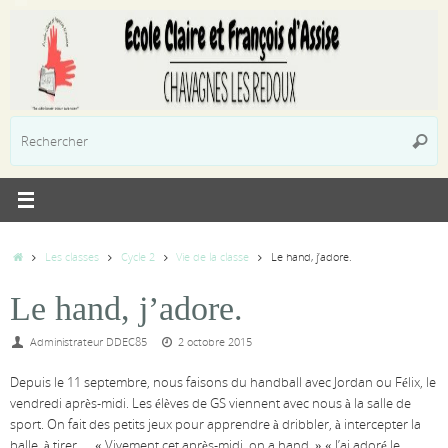
Passer
au
contenu
R
Reche
p
:
Accueil
Les classes
Cycle 2
Vie de la classe
Le hand, j’adore.
Le hand, j’adore.
Administrateur DDEC85
2 octobre 2015
Depuis le 11 septembre, nous faisons du handball avec Jordan ou Félix, le
vendredi après-midi. Les élèves de GS viennent avec nous à la salle de
sport. On fait des petits jeux pour apprendre à dribbler, à intercepter la
balle, à tirer, … « Vivement cet après-midi, on a hand. » « J’ai adoré le