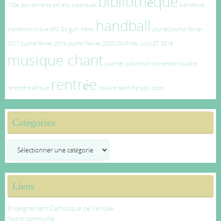
bibliothèque
100e jour
aliments
art
arts plastiques
bienvenue
handball
chantemai
cirque
EPS
GS
gym
Hand
Journal
Journal février
2017
Journal février 2019
Journal Février 2020
JOURNAL JUILLET 2019
musique chant
poèmes
prévention
prévention routière
rentrée
rencontre Afrique
routière
saint-françois
sport
Catégories
Catégories
Liens
Enseignement Catholique de Vendée
Notre commune