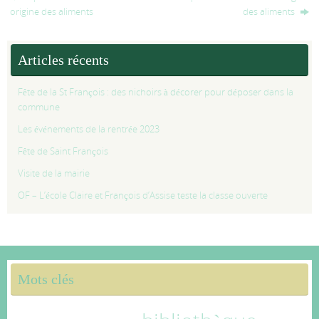
origine des aliments
des aliments
Articles récents
Fête de la St François : des nichoirs à décorer pour déposer dans la
commune
Les événements de la rentrée 2023
Fête de Saint François
Visite de la mairie
OF – L’école Claire et François d’Assise teste la classe ouverte
Mots clés