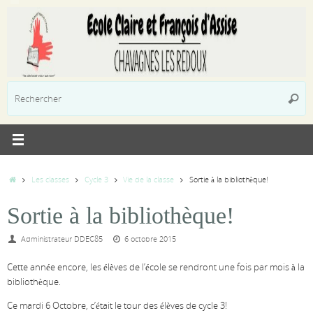
Passer
au
contenu
R
Reche
p
:
Accueil
Les classes
Cycle 3
Vie de la classe
Sortie à la bibliothèque!
Sortie à la bibliothèque!
Administrateur DDEC85
6 octobre 2015
Cette année encore, les élèves de l’école se rendront une fois par mois à la
bibliothèque.
Ce mardi 6 Octobre, c’était le tour des élèves de cycle 3!