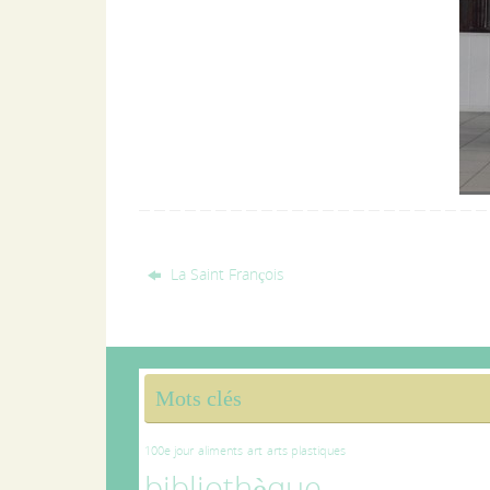
La Saint François
Mots clés
100e jour
aliments
art
arts plastiques
bibliothèque