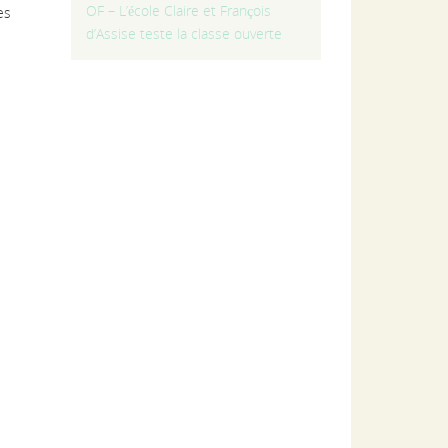
OF – L’école Claire et François
es
d’Assise teste la classe ouverte