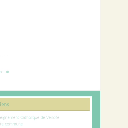
bre
iens
eignement Catholique de Vendée
tre commune