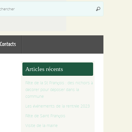
Recherche
Rechercher
pour
:
Contacts
Articles récents
Fête de la St François : des nichoirs à
décorer pour déposer dans la
commune
Les événements de la rentrée 2023
Fête de Saint François
Visite de la mairie