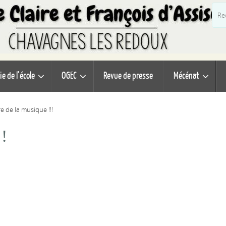
ie de l’école
OGEC
Revue de presse
Mécénat
e de la musique !!!
!!