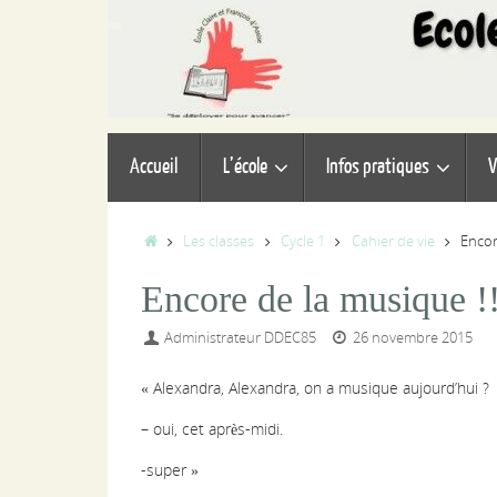
Passer
au
contenu
Passer
Accueil
L’école
Infos pratiques
V
au
contenu
Accueil
Les classes
Cycle 1
Cahier de vie
Encor
Encore de la musique !
Administrateur DDEC85
26 novembre 2015
« Alexandra, Alexandra, on a musique aujourd’hui ?
– oui, cet après-midi.
-super »