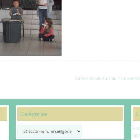
Cahier de vie du 2 au 17 novem
Catégories
L
Catégories
Ens
No