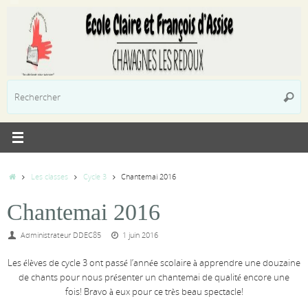
Passer
au
contenu
R
Reche
p
:
Accueil
Les classes
Cycle 3
Chantemai 2016
Chantemai 2016
Administrateur DDEC85
1 juin 2016
Les élèves de cycle 3 ont passé l’année scolaire à apprendre une douzaine
de chants pour nous présenter un chantemai de qualité encore une
fois! Bravo à eux pour ce très beau spectacle!