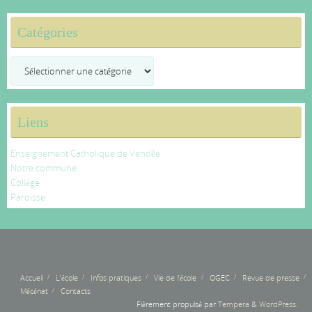
Catégories
Catégories
Liens
Enseignement Catholique de Vendée
Notre commune
Collège
Paroisse
Accueil
L’école
Infos pratiques
Vie de l’école
OGEC
Revue de presse
Mécénat
Contacts
Fièrement propulsé par
Tempera
&
WordPress.