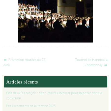
Prévention routière du 22
Tournoi de Handball à
Avril
Chantonnay
Articles récents
Fête de la St François : des nichoirs à décorer pour déposer dans la
commune
Les événements de la rentrée 2023