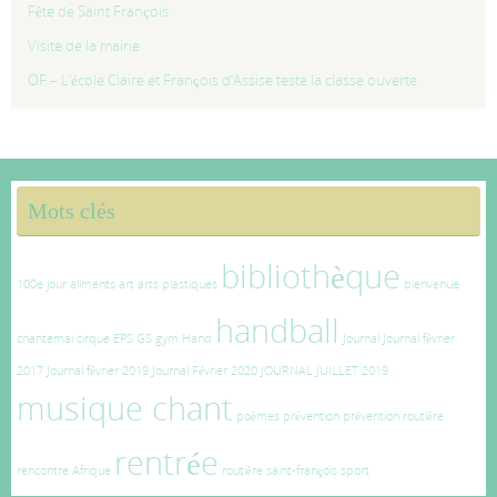
Fête de Saint François
Visite de la mairie
OF – L’école Claire et François d’Assise teste la classe ouverte
Mots clés
bibliothèque
100e jour
aliments
art
arts plastiques
bienvenue
handball
chantemai
cirque
EPS
GS
gym
Hand
Journal
Journal février
2017
Journal février 2019
Journal Février 2020
JOURNAL JUILLET 2019
musique chant
poèmes
prévention
prévention routière
rentrée
rencontre Afrique
routière
saint-françois
sport