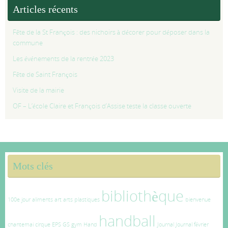
Articles récents
Fête de la St François : des nichoirs à décorer pour déposer dans la
commune
Les événements de la rentrée 2023
Fête de Saint François
Visite de la mairie
OF – L’école Claire et François d’Assise teste la classe ouverte
Mots clés
bibliothèque
100e jour
aliments
art
arts plastiques
bienvenue
handball
chantemai
cirque
EPS
GS
gym
Hand
Journal
Journal février