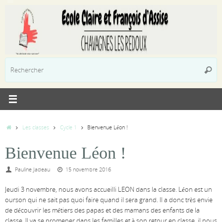
Passer
au
contenu
R
Reche
p
:
Accueil
Les classes
Cycle 1
Bienvenue Léon !
Bienvenue Léon !
Pauline Jadeau
15 novembre 2016
Jeudi 3 novembre, nous avons accueilli LEON dans la classe. Léon est un
ourson qui ne sait pas quoi faire quand il sera grand. Il a donc très envie
de découvrir les métiers des papas et des mamans des enfants de la
classe. Il va se promener dans les familles et à son retour en classe, il nous