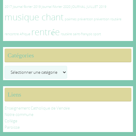
2017
Journal février 2019
Journal Février 2020
JOURNAL JUILLET 2019
musique chant
poèmes
prévention
prévention routière
rentrée
rencontre Afrique
routière
saint-françois
sport
Catégories
Catégories
Liens
Enseignement Catholique de Vendée
Notre commune
Collège
Paroisse