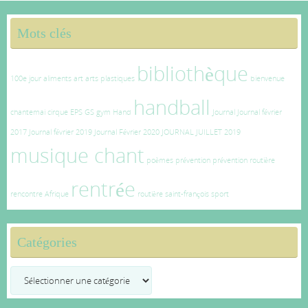
Mots clés
bibliothèque
100e jour
aliments
art
arts plastiques
bienvenue
handball
chantemai
cirque
EPS
GS
gym
Hand
Journal
Journal février
2017
Journal février 2019
Journal Février 2020
JOURNAL JUILLET 2019
musique chant
poèmes
prévention
prévention routière
rentrée
rencontre Afrique
routière
saint-françois
sport
Catégories
Catégories