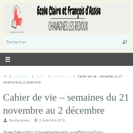
Passer
au
contenu
R
Reche
p
:
Accueil
Les classes
Cycle 1
Cahier de vie
Cahier de vie – semaines du 21
novembre au 2 décembre
Cahier de vie – semaines du 21
novembre au 2 décembre
Pauline Jadeau
2 décembre 2016
[gview file= »https://chavagneslesredoux-cetfdassise.fr/wp-