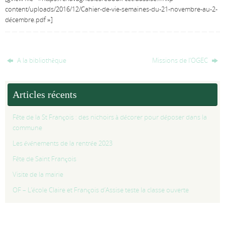
content/uploads/2016/12/Cahier-de-vie-semaines-du-21-novembre-au-2-
décembre.pdf »]
A la bibliothèque
Missions de l’OGEC
Articles récents
Fête de la St François : des nichoirs à décorer pour déposer dans la
commune
Les événements de la rentrée 2023
Fête de Saint François
Visite de la mairie
OF – L’école Claire et François d’Assise teste la classe ouverte