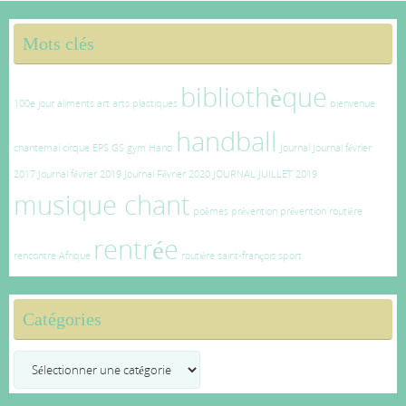
Mots clés
bibliothèque
100e jour
aliments
art
arts plastiques
bienvenue
handball
chantemai
cirque
EPS
GS
gym
Hand
Journal
Journal février
2017
Journal février 2019
Journal Février 2020
JOURNAL JUILLET 2019
musique chant
poèmes
prévention
prévention routière
rentrée
rencontre Afrique
routière
saint-françois
sport
Catégories
Catégories