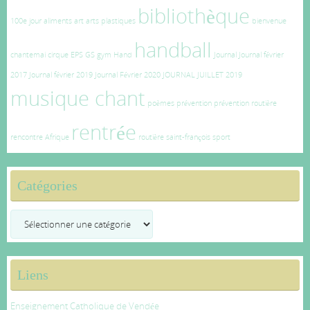
bibliothèque
100e jour
aliments
art
arts plastiques
bienvenue
handball
chantemai
cirque
EPS
GS
gym
Hand
Journal
Journal février
2017
Journal février 2019
Journal Février 2020
JOURNAL JUILLET 2019
musique chant
poèmes
prévention
prévention routière
rentrée
rencontre Afrique
routière
saint-françois
sport
Catégories
Catégories
Liens
Enseignement Catholique de Vendée