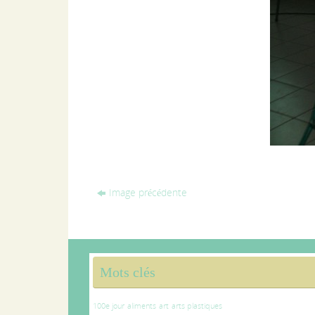
Image précédente
Mots clés
100e jour
aliments
art
arts plastiques