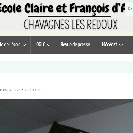
ie de l’école
OGEC
Revue de presse
Mécénat
ale est de
576 × 768
pixels