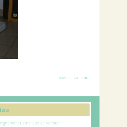
Image suivante
iens
eignement Catholique de Vendée