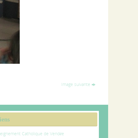
Image suivante
iens
eignement Catholique de Vendée