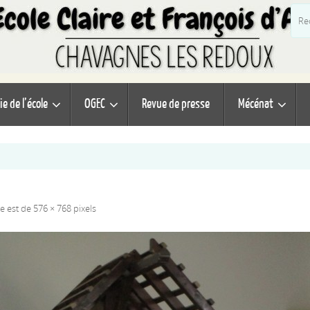
ie de l’école
OGEC
Revue de presse
Mécénat
ale est de
576 × 768
pixels