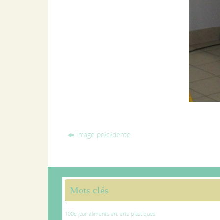
Image précédente
Mots clés
100e jour
aliments
art
arts plastiques