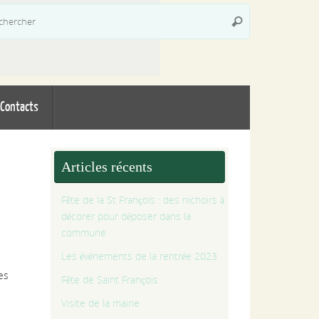
Recherche
Rechercher
pour
:
Contacts
Articles récents
Fête de la St François : des nichoirs à
décorer pour déposer dans la
commune
Les événements de la rentrée 2023
es
Fête de Saint François
Visite de la mairie