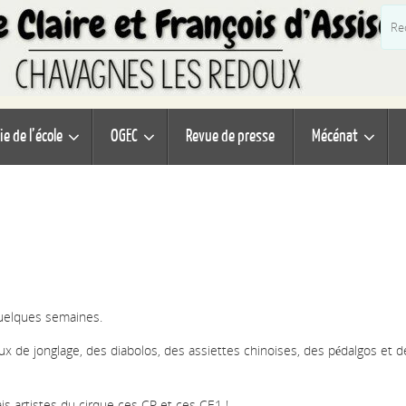
ie de l’école
OGEC
Revue de presse
Mécénat
uelques semaines.
aux de jonglage, des diabolos, des assiettes chinoises, des pédalgos et d
s artistes du cirque ces CP et ces CE1 !