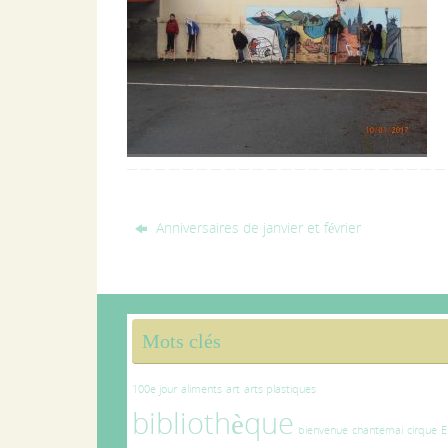
Anniversaires de janvier et février
Mots clés
100e jour
aliments
art
arts plastiques
bibliothèque
bienvenue
chantemai
cirque
E