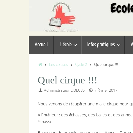
Passer
au
contenu
Passer
Accueil
L’école
Infos pratiques
V
au
contenu
Accueil
Les classes
Cycle 2
Quel cirque !!!
Quel cirque !!!
Administrateur DDEC85
7 février 2017
Nous venons de récupérer une malle cirque pour q
A l’intérieur : des échasses, des balles et des anne
échasses.
Beaucoup de progrès en quelques séances. Des vrai