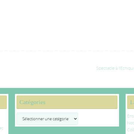
Spectacle à l’Echiqu
Catégories
L
Catégories
Ens
No
PS
Col