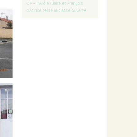
OF – L’école Claire et François
d’Assise teste la classe ouverte