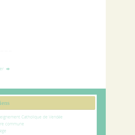
ier
iens
eignement Catholique de Vendée
tre commune
lège