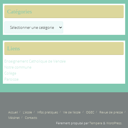
Catégories
Catégories
Liens
Enseignement Catholique de Vendée
Notre commune
Collège
Paroisse
Accueil
L’école
Infos pratiques
Vie de l’école
OGEC
Revue de presse
Mécénat
Contacts
Fièrement propulsé par
Tempera
&
WordPress.