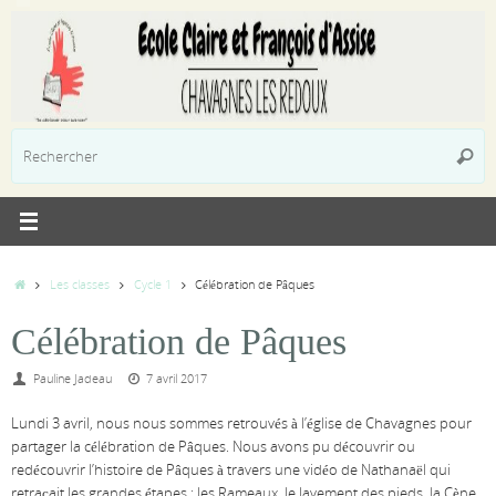
Passer
au
contenu
R
Reche
p
:
Accueil
Les classes
Cycle 1
Célébration de Pâques
Célébration de Pâques
Pauline Jadeau
7 avril 2017
Lundi 3 avril, nous nous sommes retrouvés à l’église de Chavagnes pour
partager la célébration de Pâques. Nous avons pu découvrir ou
redécouvrir l’histoire de Pâques à travers une vidéo de Nathanaël qui
retraçait les grandes étapes : les Rameaux, le lavement des pieds, la Cène,