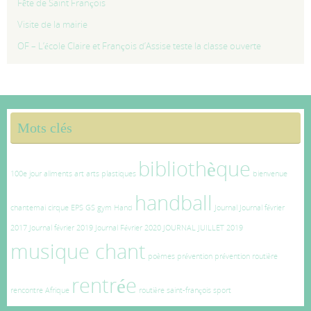
Fête de Saint François
Visite de la mairie
OF – L’école Claire et François d’Assise teste la classe ouverte
Mots clés
bibliothèque
100e jour
aliments
art
arts plastiques
bienvenue
handball
chantemai
cirque
EPS
GS
gym
Hand
Journal
Journal février
2017
Journal février 2019
Journal Février 2020
JOURNAL JUILLET 2019
musique chant
poèmes
prévention
prévention routière
rentrée
rencontre Afrique
routière
saint-françois
sport