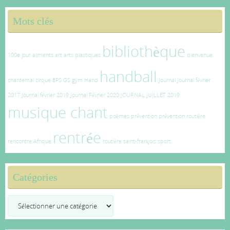
Mots clés
bibliothèque
100e jour
aliments
art
arts plastiques
bienvenue
handball
chantemai
cirque
EPS
GS
gym
Hand
Journal
Journal février
2017
Journal février 2019
Journal Février 2020
JOURNAL JUILLET 2019
musique chant
poèmes
prévention
prévention routière
rentrée
rencontre Afrique
routière
saint-françois
sport
Catégories
Catégories