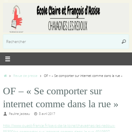
Passer
au
contenu
R
Reche
p
:
Accueil
Revue de presse
OF – « Se comporter sur internet comme dans la rue »
OF – « Se comporter sur
internet comme dans la rue »
Pauline Jadeau
8 avril 2017
http://www.ouest-france.fr/pays-de-la-loire/chavagnes-les-redoux-
85390/se-comporter-sur-internet-comme-dans-la-rue-4919897