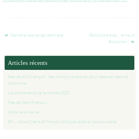
Dernière séance de catéchèse
Rencontre avec… Arnaud
Boissières !
Articles récents
Fête de la St François : des nichoirs à décorer pour déposer dans la
commune
Les événements de la rentrée 2023
Fête de Saint François
Visite de la mairie
OF – L’école Claire et François d’Assise teste la classe ouverte