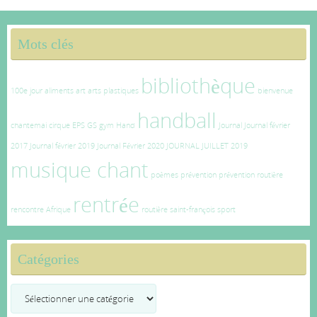
Mots clés
bibliothèque
100e jour
aliments
art
arts plastiques
bienvenue
handball
chantemai
cirque
EPS
GS
gym
Hand
Journal
Journal février
2017
Journal février 2019
Journal Février 2020
JOURNAL JUILLET 2019
musique chant
poèmes
prévention
prévention routière
rentrée
rencontre Afrique
routière
saint-françois
sport
Catégories
Catégories