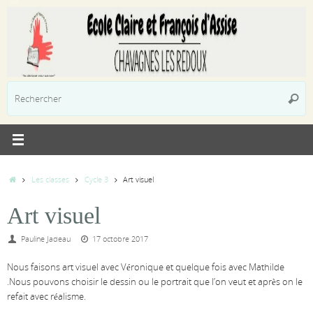
Passer
au
contenu
R
Reche
p
:
Accueil
Les classes
Cycle 3
Art visuel
Art visuel
Pauline Jadeau
17 octobre 2017
Nous faisons art visuel avec Véronique et quelque fois avec Mathilde
.Nous pouvons choisir le dessin ou le portrait que l’on veut et après on le
refait avec réalisme.