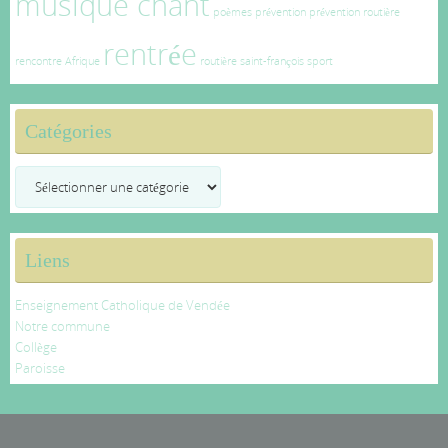
musique chant
poèmes
prévention
prévention routière
rentrée
rencontre Afrique
routière
saint-françois
sport
Catégories
Catégories
Liens
Enseignement Catholique de Vendée
Notre commune
Collège
Paroisse