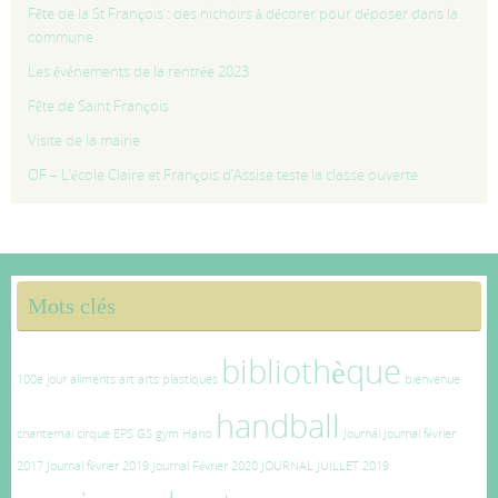
Fête de la St François : des nichoirs à décorer pour déposer dans la
commune
Les événements de la rentrée 2023
Fête de Saint François
Visite de la mairie
OF – L’école Claire et François d’Assise teste la classe ouverte
Mots clés
bibliothèque
100e jour
aliments
art
arts plastiques
bienvenue
handball
chantemai
cirque
EPS
GS
gym
Hand
Journal
Journal février
2017
Journal février 2019
Journal Février 2020
JOURNAL JUILLET 2019