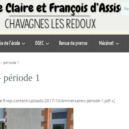
ie de l’école
OGEC
Revue de presse
Mécénat
 – période 1
– période 1
se.fr/wp-content/uploads/2017/10/Anniversaires-période-1.pdf »]