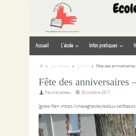
Passer
au
contenu
Passer
Accueil
L’école
Infos pratiques
V
au
contenu
Accueil
Les classes
Cycle 1
Fête des anniversaires
Fête des anniversaires 
Pauline Jadeau
20 octobre 2017
[gview file= »https://chavagneslesredoux-cetfdassi