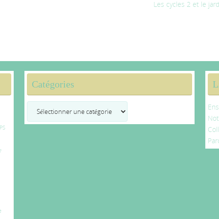
Les cycles 2 et le jar
Catégories
L
Catégories
Ens
No
PS
Col
Par
7
e