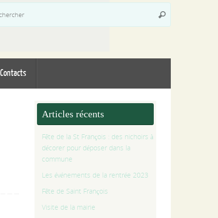
Recherche
Rechercher
pour
:
Contacts
Articles récents
Fête de la St François : des nichoirs à
décorer pour déposer dans la
commune
Les événements de la rentrée 2023
Fête de Saint François
Visite de la mairie