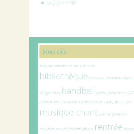
Le gage des CM
Mots clés
100e jour
aliments
art
arts plastiques
bibliothèque
bienvenue
chantemai
cirque
E
handball
GS
gym
Hand
Journal
Journal février 201
Journal février 2019
Journal Février 2020
JOURNAL JUILLET 2019
musique chant
poèmes
prévention
rentrée
prévention routière
rencontre Afrique
routièr