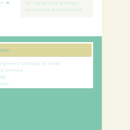
din
OF – L’école Claire et François
d’Assise teste la classe ouverte
iens
eignement Catholique de Vendée
tre commune
lège
oisse