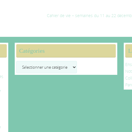
Cahier de vie – semaines du 11 au 22 décem
Catégories
L
Catégories
Ens
No
PS
Col
Par
7
e