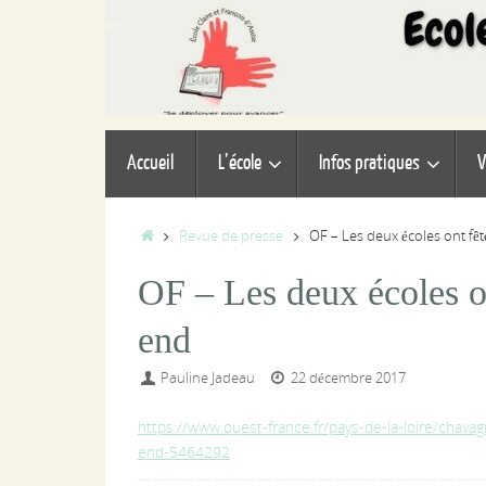
Passer
au
contenu
Passer
Accueil
L’école
Infos pratiques
V
au
contenu
Accueil
Revue de presse
OF – Les deux écoles ont fê
OF – Les deux écoles on
end
Pauline Jadeau
22 décembre 2017
https://www.ouest-france.fr/pays-de-la-loire/chav
end-5464292