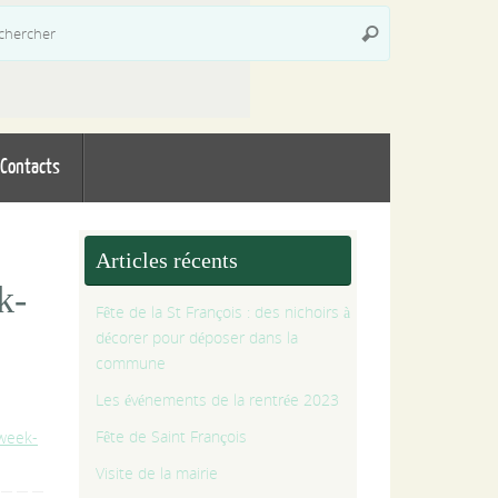
Recherche
Rechercher
pour
:
Contacts
Articles récents
k-
Fête de la St François : des nichoirs à
décorer pour déposer dans la
commune
Les événements de la rentrée 2023
Fête de Saint François
-week-
Visite de la mairie