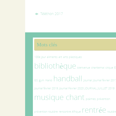
Téléthon 2017
Mots clés
100e jour
aliments
art
arts plastiques
bibliothèque
bienvenue
chantemai
cirque
E
handball
GS
gym
Hand
Journal
Journal février 201
Journal février 2019
Journal Février 2020
JOURNAL JUILLET 2019
musique chant
poèmes
prévention
rentrée
prévention routière
rencontre Afrique
routièr