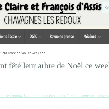
ie de l’école
OGEC
Revue de presse
Mécénat
té leur arbre de Noël ce week-end
t fêté leur arbre de Noël ce wee
agnes-les-redoux-85390/les-deux-ecoles-ont-fete-leur-arbre-de-noel-ce