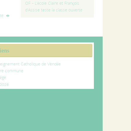
OF – L’école Claire et François
d’Assise teste la classe ouverte
bre
iens
eignement Catholique de Vendée
tre commune
lège
oisse