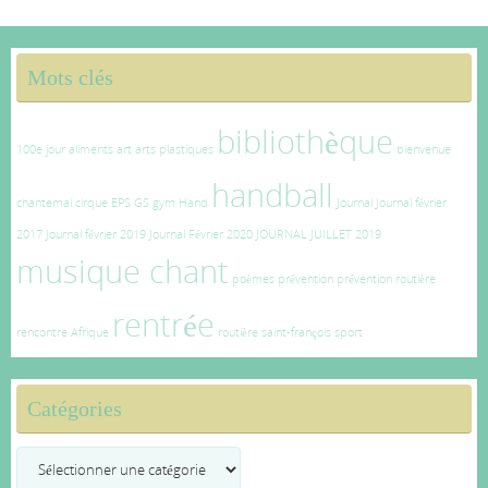
Mots clés
bibliothèque
100e jour
aliments
art
arts plastiques
bienvenue
handball
chantemai
cirque
EPS
GS
gym
Hand
Journal
Journal février
2017
Journal février 2019
Journal Février 2020
JOURNAL JUILLET 2019
musique chant
poèmes
prévention
prévention routière
rentrée
rencontre Afrique
routière
saint-françois
sport
Catégories
Catégories