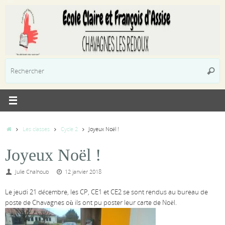
Passer
au
contenu
R
Reche
p
:
Accueil
Les classes
Cycle 2
Joyeux Noël !
Joyeux Noël !
Julie Chalhoub
12 janvier 2018
Le jeudi 21 décembre, les CP, CE1 et CE2 se sont rendus au bureau de
poste de Chavagnes où ils ont pu poster leur carte de Noël.