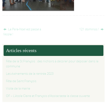
Le Père-Noël est passé à
121 dominos !
l’école !
Articles récents
Fête de la St François : des nichoirs à décorer pour déposer dans la
commune
Les événements de la rentrée 2023
Fête de Saint François
Visite de la mairie
OF – L’école Claire et François d’Assise teste la classe ouverte