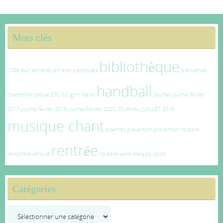
Mots clés
bibliothèque
100e jour
aliments
art
arts plastiques
bienvenue
handball
chantemai
cirque
EPS
GS
gym
Hand
Journal
Journal février
2017
Journal février 2019
Journal Février 2020
JOURNAL JUILLET 2019
musique chant
poèmes
prévention
prévention routière
rentrée
rencontre Afrique
routière
saint-françois
sport
Catégories
Catégories