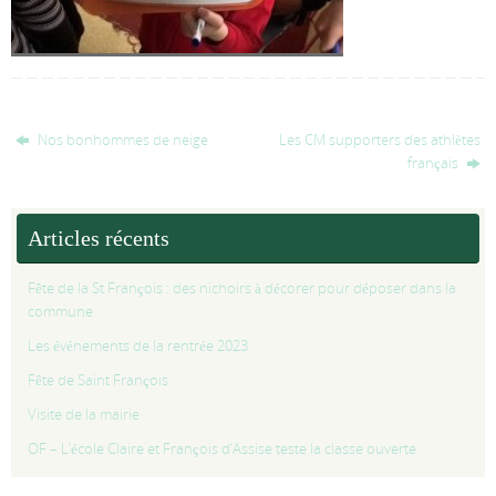
Nos bonhommes de neige
Les CM supporters des athlètes
français
Articles récents
Fête de la St François : des nichoirs à décorer pour déposer dans la
commune
Les événements de la rentrée 2023
Fête de Saint François
Visite de la mairie
OF – L’école Claire et François d’Assise teste la classe ouverte