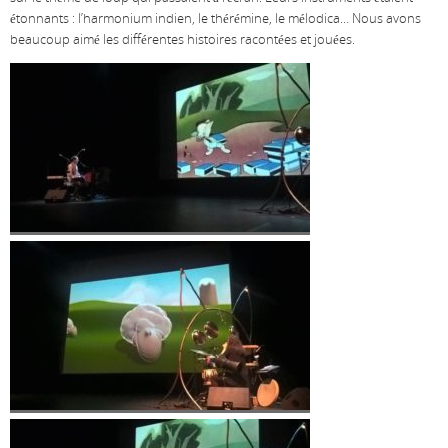
étonnants : l’harmonium indien, le thérémine, le mélodica… Nous avons
beaucoup aimé les différentes histoires racontées et jouées.