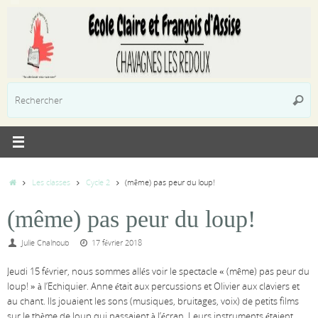
Passer
au
contenu
R
Reche
p
:
Accueil
Les classes
Cycle 2
(même) pas peur du loup!
(même) pas peur du loup!
Julie Chalhoub
17 février 2018
Jeudi 15 février, nous sommes allés voir le spectacle « (même) pas peur du
loup! » à l’Echiquier. Anne était aux percussions et Olivier aux claviers et
au chant. Ils jouaient les sons (musiques, bruitages, voix) de petits films
sur le thème de loup qui passaient à l’écran. Leurs instrument
s étaient