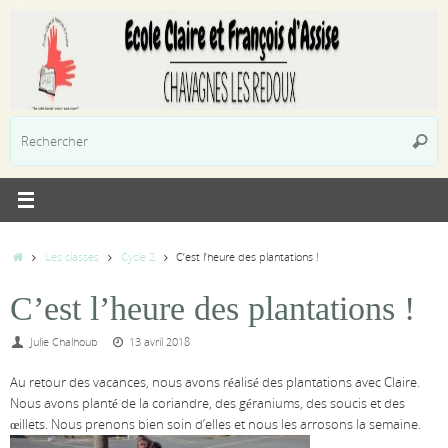
Passer
au
contenu
R
Reche
p
:
Accueil
Les classes
Cycle 2
C’est l’heure des plantations !
C’est l’heure des plantations !
Julie Chalhoub
13 avril 2018
Au retour des vacances, nous avons réalisé des plantations avec Claire.
Nous avons planté de la coriandre, des géraniums, des soucis et des
œillets. Nous prenons bien soin d’elles et nous les arrosons la semaine.