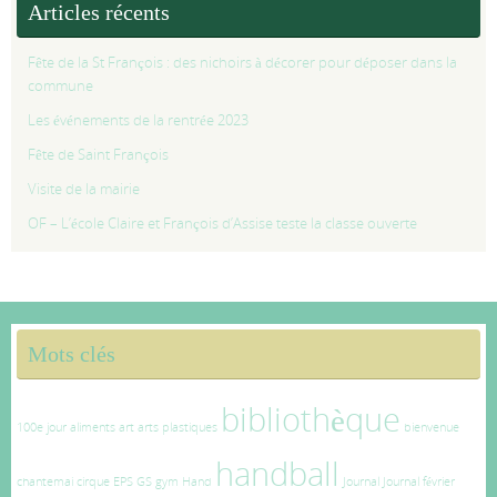
Articles récents
Fête de la St François : des nichoirs à décorer pour déposer dans la
commune
Les événements de la rentrée 2023
Fête de Saint François
Visite de la mairie
OF – L’école Claire et François d’Assise teste la classe ouverte
Mots clés
bibliothèque
100e jour
aliments
art
arts plastiques
bienvenue
handball
chantemai
cirque
EPS
GS
gym
Hand
Journal
Journal février