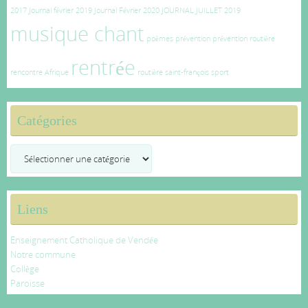
2017
Journal février 2019
Journal Février 2020
JOURNAL JUILLET 2019
musique chant
poèmes
prévention
prévention routière
rentrée
rencontre Afrique
routière
saint-françois
sport
Catégories
Catégories
Liens
Enseignement Catholique de Vendée
Notre commune
Collège
Paroisse