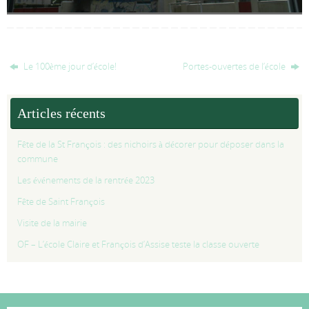
Le 100ème jour d’école!
Portes-ouvertes de l’école
Articles récents
Fête de la St François : des nichoirs à décorer pour déposer dans la
commune
Les événements de la rentrée 2023
Fête de Saint François
Visite de la mairie
OF – L’école Claire et François d’Assise teste la classe ouverte