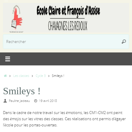
Passer
au
contenu
R
Reche
p
:
Accueil
Les classes
Cycle 3
Smileys !
Smileys !
Pauline Jadeau
19 avril 2018
Dans le cadre de notre travail sur les émotions, les CM1-CM2 ont peint
des émojis sur les vitres des classes. Ces réalisations ont permis d’égayer
l’école pour les portes-ouvertes.