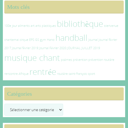
Mots clés
bibliothèque
100e jour
aliments
art
arts plastiques
bienvenue
handball
chantemai
cirque
EPS
GS
gym
Hand
Journal
Journal février
2017
Journal février 2019
Journal Février 2020
JOURNAL JUILLET 2019
musique chant
poèmes
prévention
prévention routière
rentrée
rencontre Afrique
routière
saint-françois
sport
Catégories
Catégories