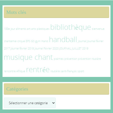
Mots clés
bibliothèque
100e jour
aliments
art
arts plastiques
bienvenue
handball
chantemai
cirque
EPS
GS
gym
Hand
Journal
Journal février
2017
Journal février 2019
Journal Février 2020
JOURNAL JUILLET 2019
musique chant
poèmes
prévention
prévention routière
rentrée
rencontre Afrique
routière
saint-françois
sport
Catégories
Catégories