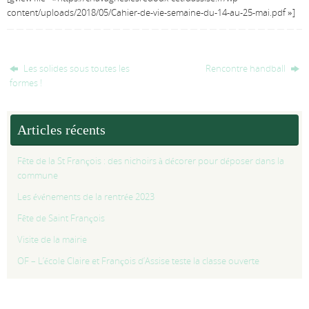
content/uploads/2018/05/Cahier-de-vie-semaine-du-14-au-25-mai.pdf »]
Les solides sous toutes les
Rencontre handball
formes !
Articles récents
Fête de la St François : des nichoirs à décorer pour déposer dans la
commune
Les événements de la rentrée 2023
Fête de Saint François
Visite de la mairie
OF – L’école Claire et François d’Assise teste la classe ouverte