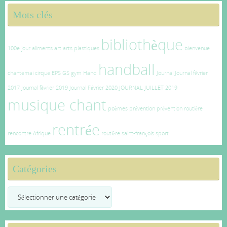
Mots clés
bibliothèque
100e jour
aliments
art
arts plastiques
bienvenue
handball
chantemai
cirque
EPS
GS
gym
Hand
Journal
Journal février
2017
Journal février 2019
Journal Février 2020
JOURNAL JUILLET 2019
musique chant
poèmes
prévention
prévention routière
rentrée
rencontre Afrique
routière
saint-françois
sport
Catégories
Catégories