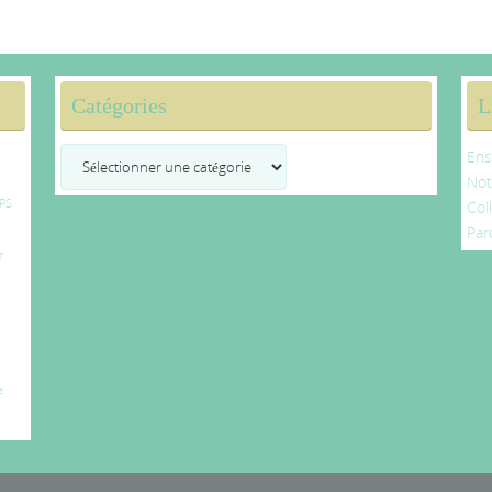
Catégories
L
Catégories
Ens
No
PS
Col
Par
7
e