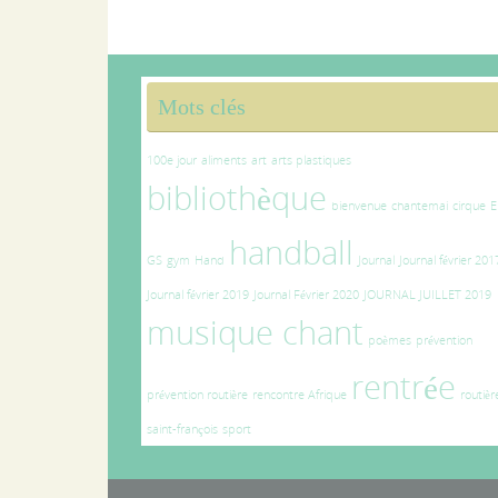
Mots clés
100e jour
aliments
art
arts plastiques
bibliothèque
bienvenue
chantemai
cirque
E
handball
GS
gym
Hand
Journal
Journal février 201
Journal février 2019
Journal Février 2020
JOURNAL JUILLET 2019
musique chant
poèmes
prévention
rentrée
prévention routière
rencontre Afrique
routièr
saint-françois
sport