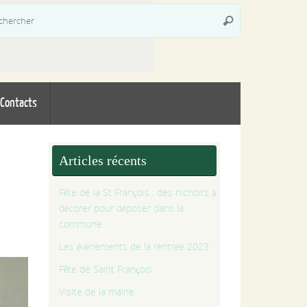
Recherche
Rechercher
pour
:
Contacts
Articles récents
Fête de la St François : des nichoirs à
décorer pour déposer dans la
commune
Les événements de la rentrée 2023
Fête de Saint François
Visite de la mairie