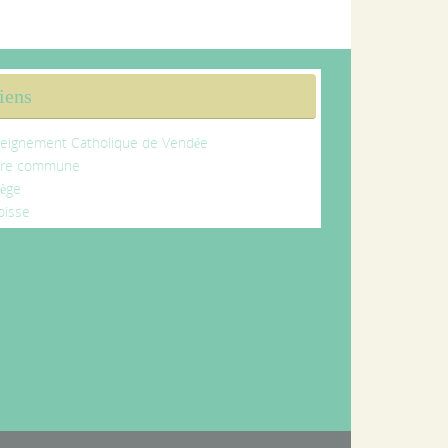
iens
eignement Catholique de Vendée
tre commune
lège
oisse