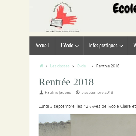
Passer
au
contenu
Passer
Accueil
L’école
Infos pratiques
V
au
contenu
Accueil
Les classes
Cycle 1
Rentrée 2018
Rentrée 2018
Pauline Jadeau
5 septembre 2018
Lundi 3 septembre, les 42 élèves de l’école Claire e