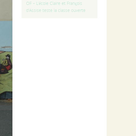
OF – L’école Claire et François
d’Assise teste la classe ouverte