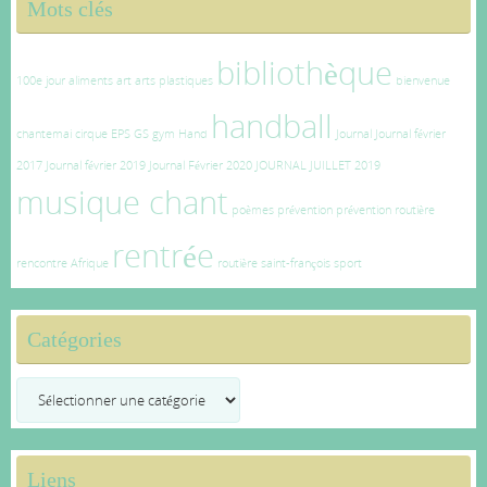
Mots clés
bibliothèque
100e jour
aliments
art
arts plastiques
bienvenue
handball
chantemai
cirque
EPS
GS
gym
Hand
Journal
Journal février
2017
Journal février 2019
Journal Février 2020
JOURNAL JUILLET 2019
musique chant
poèmes
prévention
prévention routière
rentrée
rencontre Afrique
routière
saint-françois
sport
Catégories
Catégories
Liens