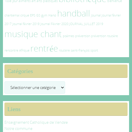
100e jour
aliments
art
arts plastiques
bienvenue
handball
chantemai
cirque
EPS
GS
gym
Hand
Journal
Journal février
2017
Journal février 2019
Journal Février 2020
JOURNAL JUILLET 2019
musique chant
poèmes
prévention
prévention routière
rentrée
rencontre Afrique
routière
saint-françois
sport
Catégories
Catégories
Liens
Enseignement Catholique de Vendée
Notre commune