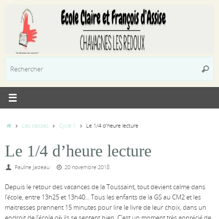
Passer
au
contenu
R
Reche
p
:
Accueil
Les classes
Cycle 1
Le 1/4 d’heure lecture
Le 1/4 d’heure lecture
Pauline Jadeau
20 novembre 2018
Depuis le retour des vacances de la Toussaint, tout devient calme dans
l’école, entre 13h25 et 13h40… Tous les enfants de la GS au CM2 et les
maitresses prennent 15 minutes pour lire le livre de leur choix, dans un
endroit de l’école où ils se sentent bien. C’est un moment très apprécié de