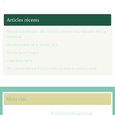
!
Articles récents
Fête de la St François : des nichoirs à décorer pour déposer dans la
commune
Les événements de la rentrée 2023
Fête de Saint François
Visite de la mairie
OF – L’école Claire et François d’Assise teste la classe ouverte
Mots clés
bibliothèque