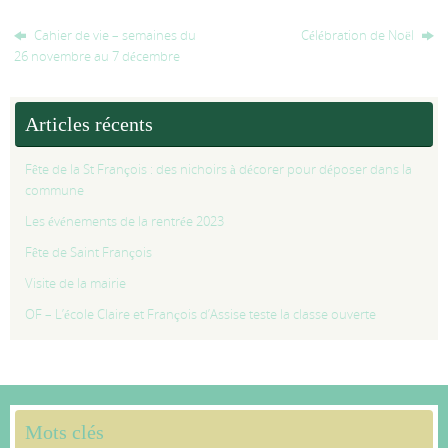
Cahier de vie – semaines du
Célébration de Noël
26 novembre au 7 décembre
Articles récents
Fête de la St François : des nichoirs à décorer pour déposer dans la
commune
Les événements de la rentrée 2023
Fête de Saint François
Visite de la mairie
OF – L’école Claire et François d’Assise teste la classe ouverte
Mots clés