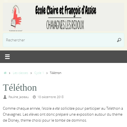
Passer
au
contenu
R
Reche
p
:
Accueil
Les classes
Cycle 1
Téléthon
Téléthon
Pauline Jadeau
10 décembre 2018
Comme chaque année, l’école a été sollicitée pour participer au Téléthon à
Chavagnes. Les élèves ont donc préparé une exposition autour du thème
de Disney, thème choisi pour le tombé de dominos.