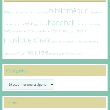
bibliothèque
100e jour
aliments
art
arts plastiques
bienvenue
handball
chantemai
cirque
EPS
GS
gym
Hand
Journal
Journal février
2017
Journal février 2019
Journal Février 2020
JOURNAL JUILLET 2019
musique chant
poèmes
prévention
prévention routière
rentrée
rencontre Afrique
routière
saint-françois
sport
Catégories
Catégories
Liens