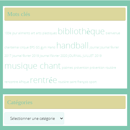
Mots clés
bibliothèque
100e jour
aliments
art
arts plastiques
bienvenue
handball
chantemai
cirque
EPS
GS
gym
Hand
Journal
Journal février
2017
Journal février 2019
Journal Février 2020
JOURNAL JUILLET 2019
musique chant
poèmes
prévention
prévention routière
rentrée
rencontre Afrique
routière
saint-françois
sport
Catégories
Catégories