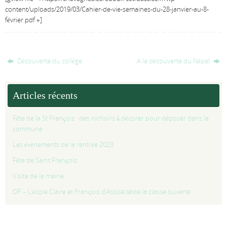
content/uploads/2019/03/Cahier-de-vie-semaines-du-28-janvier-au-8-
février.pdf »]
Découverte du collège
A la découverte du Népal
Articles récents
Fête de la St François : des nichoirs à décorer pour déposer dans la
commune
Les événements de la rentrée 2023
Fête de Saint François
Visite de la mairie
OF – L’école Claire et François d’Assise teste la classe ouverte