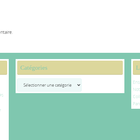
ntaire.
Catégories
L
Catégories
Ens
No
PS
Col
Par
7