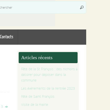
Recherche
Rechercher
pour
:
Contacts
Articles récents
Fête de la St François : des nichoirs à
décorer pour déposer dans la
commune
Les événements de la rentrée 2023
Fête de Saint François
Visite de la mairie
e 3