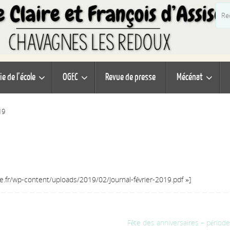
ie de l’école
OGEC
Revue de presse
Mécénat
19
se.fr/wp-content/uploads/2019/02/Journal-février-2019.pdf »]
Fête des anniversaires – périod