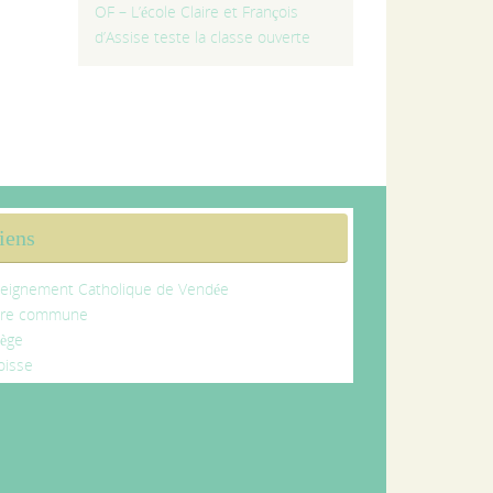
OF – L’école Claire et François
d’Assise teste la classe ouverte
iens
eignement Catholique de Vendée
tre commune
lège
oisse