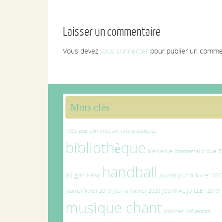
Laisser un commentaire
Vous devez
vous connecter
pour publier un comme
Mots clés
100e jour
aliments
art
arts plastiques
bibliothèque
bienvenue
chantemai
cirque
E
handball
GS
gym
Hand
Journal
Journal février 201
Journal février 2019
Journal Février 2020
JOURNAL JUILLET 2019
musique chant
poèmes
prévention