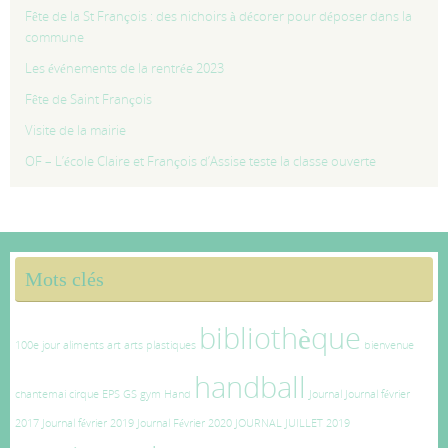
Fête de la St François : des nichoirs à décorer pour déposer dans la
commune
Les événements de la rentrée 2023
Fête de Saint François
Visite de la mairie
OF – L’école Claire et François d’Assise teste la classe ouverte
Mots clés
bibliothèque
100e jour
aliments
art
arts plastiques
bienvenue
handball
chantemai
cirque
EPS
GS
gym
Hand
Journal
Journal février
2017
Journal février 2019
Journal Février 2020
JOURNAL JUILLET 2019