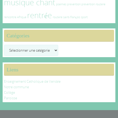
musique chant
poèmes
prévention
prévention routière
rentrée
rencontre Afrique
routière
saint-françois
sport
Catégories
Catégories
Liens
Enseignement Catholique de Vendée
Notre commune
Collège
Paroisse