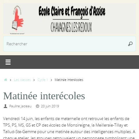
Passer
au
contenu
R
Reche
p
:
Accueil
Les classes
Cycle 1
Matinée interécoles
Matinée interécoles
Pauline Jadeau
20 juin 2019
Vendredi 14 juin, les enfants de maternelle ont retrouvé les enfants de
TPS, PS, MS, GS et CP des écoles de Monsireigne, la Meilleraie-Tillay et
Tallud-Ste-Gemme pour une matinée autour des intelligences multiples. A
chaque atelier, les groupes retrouvaient un personnage symbolisant une