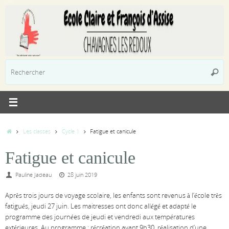
Passer
au
contenu
R
Reche
p
:
Accueil
Les classes
Cycle 1
Fatigue et canicule
Fatigue et canicule
Pauline Jadeau
28 juin 2019
Après trois jours de voyage scolaire, les enfants sont revenus à l’école très
fatigués, jeudi 27 juin. Les maitresses ont donc allégé et adapté le
programme des journées de jeudi et vendredi aux températures
extérieures. Au programme : récréation avant 9h30, réalisation d’une