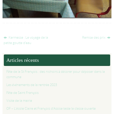
Kermesse : Le voyage de la
Remise des prix
petite goutte d’eau
Articles récents
Fête de la St François : des nichoirs à décorer pour déposer dans la
commune
Les événements de la rentrée 2023
Fête de Saint François
Visite de la mairie
OF – L’école Claire et François d’Assise teste la classe ouverte