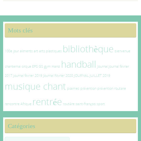
Mots clés
bibliothèque
100e jour
aliments
art
arts plastiques
bienvenue
handball
chantemai
cirque
EPS
GS
gym
Hand
Journal
Journal février
2017
Journal février 2019
Journal Février 2020
JOURNAL JUILLET 2019
musique chant
poèmes
prévention
prévention routière
rentrée
rencontre Afrique
routière
saint-françois
sport
Catégories
Catégories