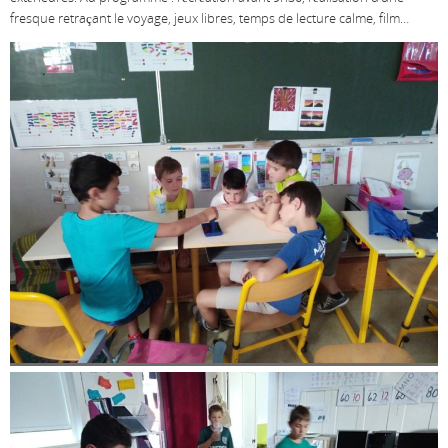
fresque retraçant le voyage, jeux libres, temps de lecture calme, film…