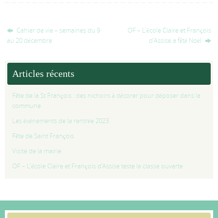
Cahier de vie – semaines du 9
OF – L’école Claire et François
au 20 décembre
d’Assise a fêté Noël
Articles récents
Fête de la St François : des nichoirs à décorer pour déposer dans la
commune
Les événements de la rentrée 2023
Fête de Saint François
Visite de la mairie
OF – L’école Claire et François d’Assise teste la classe ouverte