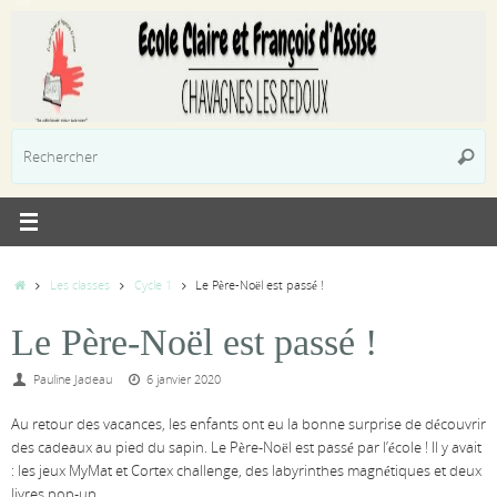
Passer
au
contenu
R
Reche
p
:
Accueil
Les classes
Cycle 1
Le Père-Noël est passé !
Le Père-Noël est passé !
Pauline Jadeau
6 janvier 2020
Au retour des vacances, les enfants ont eu la bonne surprise de découvrir
des cadeaux au pied du sapin. Le Père-Noël est passé par l’école ! Il y avait
: les jeux MyMat et Cortex challenge, des labyrinthes magnétiques et deux
livres pop-up.