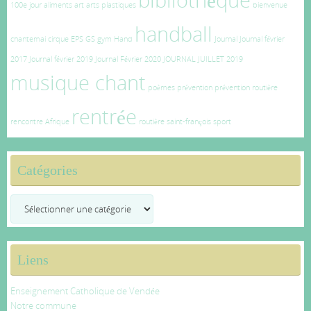
bibliothèque
100e jour
aliments
art
arts plastiques
bienvenue
handball
chantemai
cirque
EPS
GS
gym
Hand
Journal
Journal février
2017
Journal février 2019
Journal Février 2020
JOURNAL JUILLET 2019
musique chant
poèmes
prévention
prévention routière
rentrée
rencontre Afrique
routière
saint-françois
sport
Catégories
Catégories
Liens
Enseignement Catholique de Vendée
Notre commune