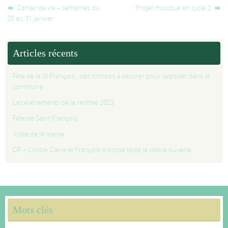
Cahier de vie – semaines du
Projet musique en cycle 2
20 au 31 janvier
Articles récents
Fête de la St François : des nichoirs à décorer pour déposer dans la
commune
Les événements de la rentrée 2023
Fête de Saint François
Visite de la mairie
OF – L’école Claire et François d’Assise teste la classe ouverte
Mots clés