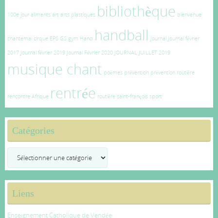
bibliothèque
100e jour
aliments
art
arts plastiques
bienvenue
handball
chantemai
cirque
EPS
GS
gym
Hand
Journal
Journal février
2017
Journal février 2019
Journal Février 2020
JOURNAL JUILLET 2019
musique chant
poèmes
prévention
prévention routière
rentrée
rencontre Afrique
routière
saint-françois
sport
Catégories
Catégories
Liens
Enseignement Catholique de Vendée