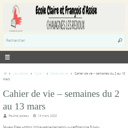
Passer
au
contenu
R
Reche
p
:
Accueil
Les classes
Cycle 1
Cahier de vie
Cahier de vie – semaines du 2 au 13
mars
Cahier de vie – semaines du 2
au 13 mars
Pauline Jadeau
14 mars 2020
[gview file= »https://chavagneslesredoux-cetfdassise.fr/wp-