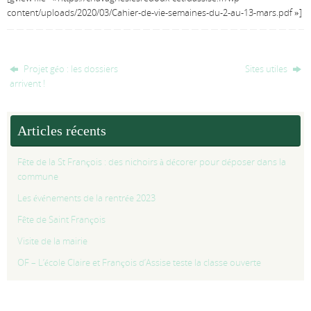
content/uploads/2020/03/Cahier-de-vie-semaines-du-2-au-13-mars.pdf »]
Projet géo : les dossiers
Sites utiles
arrivent !
Articles récents
Fête de la St François : des nichoirs à décorer pour déposer dans la
commune
Les événements de la rentrée 2023
Fête de Saint François
Visite de la mairie
OF – L’école Claire et François d’Assise teste la classe ouverte