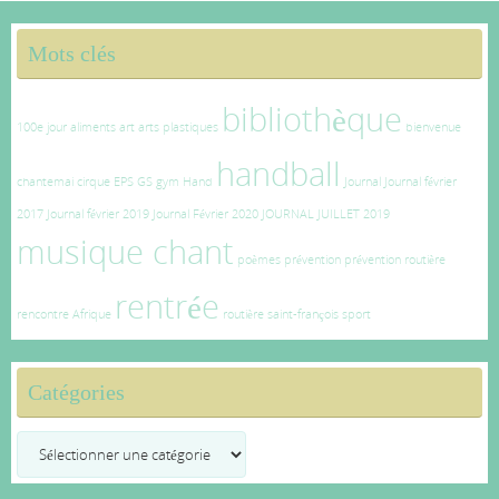
Mots clés
bibliothèque
100e jour
aliments
art
arts plastiques
bienvenue
handball
chantemai
cirque
EPS
GS
gym
Hand
Journal
Journal février
2017
Journal février 2019
Journal Février 2020
JOURNAL JUILLET 2019
musique chant
poèmes
prévention
prévention routière
rentrée
rencontre Afrique
routière
saint-françois
sport
Catégories
Catégories