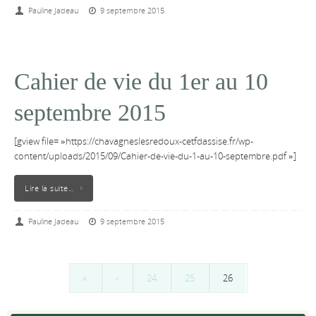
Pauline Jadeau
9 septembre 2015
Cahier de vie du 1er au 10
septembre 2015
[gview file= »https://chavagneslesredoux-cetfdassise.fr/wp-
content/uploads/2015/09/Cahier-de-vie-du-1-au-10-septembre.pdf »]
Lire la suite…
Pauline Jadeau
9 septembre 2015
«
‹
24
25
26