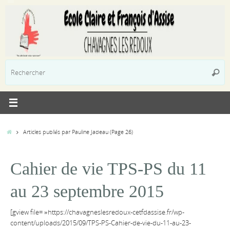
Passer
au
contenu
R
Reche
p
:
Accueil
Articles publiés par Pauline Jadeau
(Page 26)
Cahier de vie TPS-PS du 11
au 23 septembre 2015
[gview file= »https://chavagneslesredoux-cetfdassise.fr/wp-
content/uploads/2015/09/TPS-PS-Cahier-de-vie-du-11-au-23-