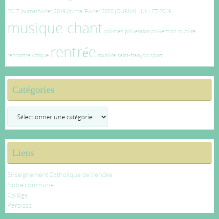
2017
Journal février 2019
Journal Février 2020
JOURNAL JUILLET 2019
musique chant
poèmes
prévention
prévention routière
rentrée
rencontre Afrique
routière
saint-françois
sport
Catégories
Catégories
Liens
Enseignement Catholique de Vendée
Notre commune
Collège
Paroisse