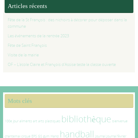
Articles récents
Fête de la St François : des nichoirs à décorer pour déposer dans la
commune
Les événements de la rentrée 2023
Fête de Saint François
Visite de la mairie
OF – L’école Claire et François d’Assise teste la classe ouverte
Mots clés
bibliothèque
100e jour
aliments
art
arts plastiques
bienvenue
handball
chantemai
cirque
EPS
GS
gym
Hand
Journal
Journal février