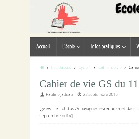
Passer
au
contenu
Passer
Accueil
L’école
Infos pratiques
V
au
contenu
Accueil
Les classes
Cycle 1
Cahier de vie
Cahie
Cahier de vie GS du 11
Pauline Jadeau
28 septembre 2015
[gview file= »https://chavagneslesredoux-cetfdass
septembre.pdf »]