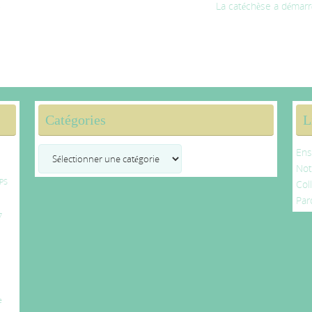
5
La catéchèse a démarr
Catégories
L
Catégories
Ens
No
PS
Col
Par
7
e