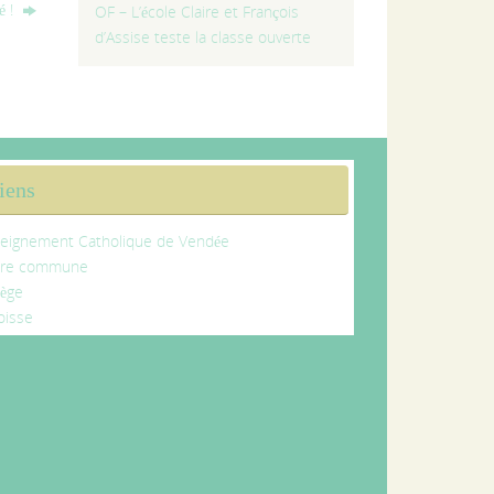
é !
OF – L’école Claire et François
d’Assise teste la classe ouverte
iens
eignement Catholique de Vendée
tre commune
lège
oisse