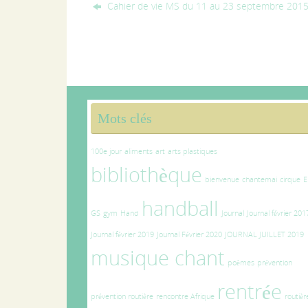
Cahier de vie MS du 11 au 23 septembre 201
Mots clés
100e jour
aliments
art
arts plastiques
bibliothèque
bienvenue
chantemai
cirque
E
handball
GS
gym
Hand
Journal
Journal février 201
Journal février 2019
Journal Février 2020
JOURNAL JUILLET 2019
musique chant
poèmes
prévention
rentrée
prévention routière
rencontre Afrique
routièr