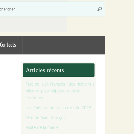
Recherche
Rechercher
pour
:
Contacts
Articles récents
Fête de la St François : des nichoirs à
décorer pour déposer dans la
commune
Les événements de la rentrée 2023
Fête de Saint François
Visite de la mairie