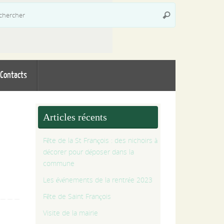
Recherche
Rechercher
pour
:
Contacts
Articles récents
Fête de la St François : des nichoirs à
décorer pour déposer dans la
commune
-
Les événements de la rentrée 2023
Fête de Saint François
Visite de la mairie