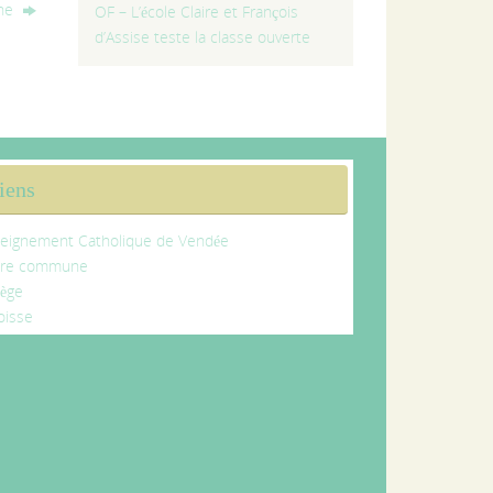
mne
OF – L’école Claire et François
d’Assise teste la classe ouverte
iens
eignement Catholique de Vendée
tre commune
lège
oisse