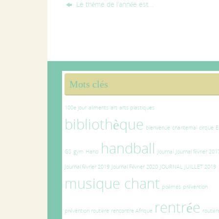
Le thème de l’année est…
Mots clés
100e jour
aliments
art
arts plastiques
bibliothèque
bienvenue
chantemai
cirque
E
handball
GS
gym
Hand
Journal
Journal février 201
Journal février 2019
Journal Février 2020
JOURNAL JUILLET 2019
musique chant
poèmes
prévention
rentrée
prévention routière
rencontre Afrique
routièr