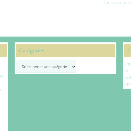
Sortie d’auto
Catégories
L
Catégories
Ens
No
PS
Col
Par
7
e