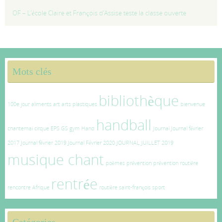
OF – L’école Claire et François d’Assise teste la classe ouverte
Mots clés
bibliothèque
100e jour
aliments
art
arts plastiques
bienvenue
handball
chantemai
cirque
EPS
GS
gym
Hand
Journal
Journal février
2017
Journal février 2019
Journal Février 2020
JOURNAL JUILLET 2019
musique chant
poèmes
prévention
prévention routière
rentrée
rencontre Afrique
routière
saint-françois
sport
Catégories