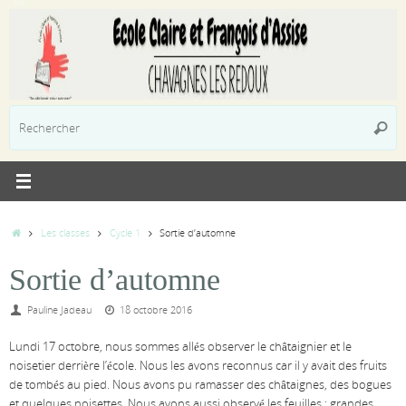
Passer
au
contenu
R
Reche
p
:
Accueil
Les classes
Cycle 1
Sortie d’automne
Sortie d’automne
Pauline Jadeau
18 octobre 2016
Lundi 17 octobre, nous sommes allés observer le châtaignier et le
noisetier derrière l’école. Nous les avons reconnus car il y avait des fruits
de tombés au pied. Nous avons pu ramasser des châtaignes, des bogues
et quelques noisettes. Nous avons aussi observé les feuilles : grandes,