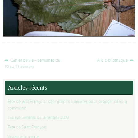
Cahier de vie – semaines du
A la bibliothèque
10 au 18 octobre
Articles récents
Fête de la St François : des nichoirs à décorer pour déposer dans la
commune
Les événements de la rentrée 2023
Fête de Saint François
Visite de la mairie